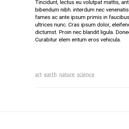
Tincidunt, lectus eu volutpat mattis, an
bibendum nibh. interdum nec venenatis 
fames ac ante ipsum primis in faucibus.
ultrices nunc. Cras ipsum dolor, eleifen
dictumst. Proin nec blandit ligula. Done
Curabitur elem entum eros vehicula.
art
earth
nature
science