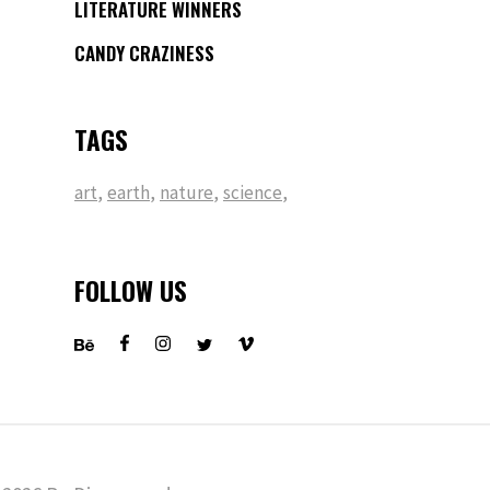
LITERATURE WINNERS
CANDY CRAZINESS
TAGS
art
earth
nature
science
FOLLOW US